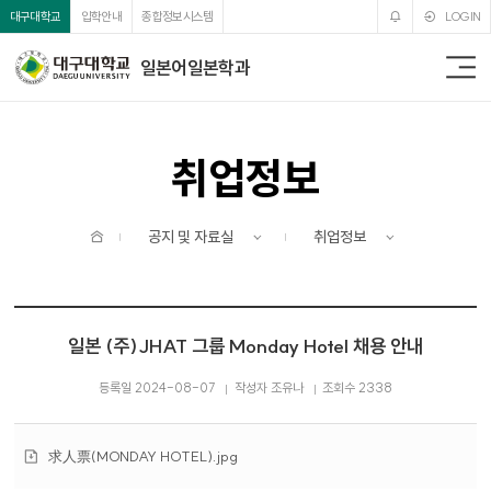
주메뉴 바로가기
본문 바로가기
대구대학교
입학안내
종합정보시스템
LOGIN
일본어일본학과
전
체
메
뉴
취업정보
홈
공지 및 자료실
취업정보
일본 (주)JHAT 그룹 Monday Hotel 채용 안내
등록일 2024-08-07
작성자 조유나
조회수 2338
첨
求人票(MONDAY HOTEL).jpg
부