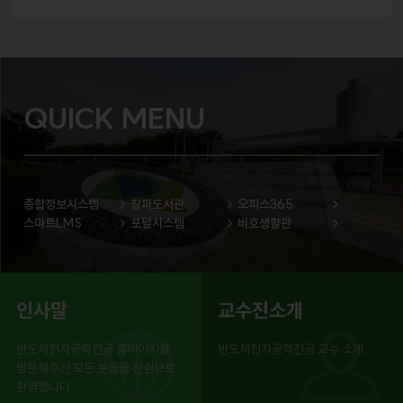
QUICK MENU
종합정보시스템
창파도서관
오피스365
스마트LMS
포털시스템
비호생활관
인사말
교수진소개
반도체전자공학전공 홈페이지를
반도체전자공학전공 교수 소개
방문해주신 모든 분들을 진심으로
환영합니다.