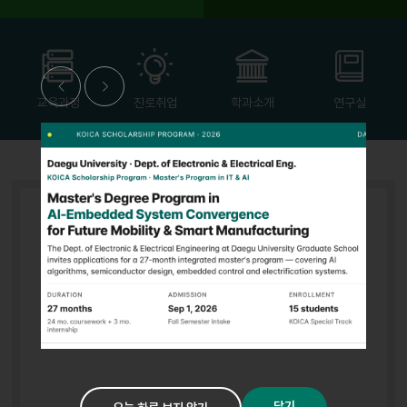
이
다
전
음
교육과정
진로취업
학과소개
연구실
닫기