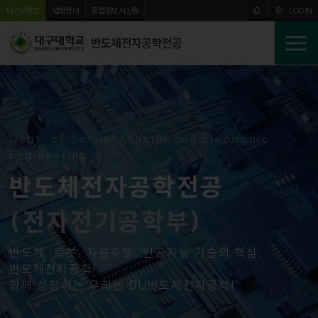
주메뉴 바로가기
본문 바로가기
대구대학교
입학안내
종합정보시스템
LOGIN
반도체전자공학전공
전
체
메
뉴
Dept. of Semiconductor and Electronic
Engineering
반도체전자공학전공
(전자전기공학부)
반도체, 로봇, 자율주행, 인공지능 기술의 핵심.
반도체전자공학!
함께 성장하는 우리는 DU반도체전자공학!