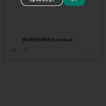
오늘 하루 보지 않기
반도체전자공학전공 facebook
반
이
정
다
02
03
전
지
음