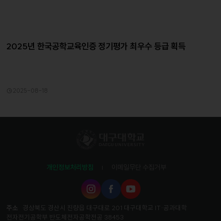
2025년 한국공학교육인증 정기평가 최우수 등급 획득
2025-08-18
개인정보처리방침
이메일무단 수집거부
인
페
유
스
이
튜
타
스
브
주소
경상북도 경산시 진량읍 대구대로 201 대구대학교 IT·공과대학
그
북
전자전기공학부 반도체전자공학전공 38453